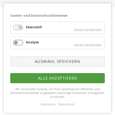
Cookie- und Datenschutzhinweise
Essenziell
Details einblenden
Analyse
Details einblenden
Facebook
Instagram
E-Mail
Telefon
NAVIGATION
GESUNDHEIT & FITNESS
WELLNESS/SPA
STUDIO
AKTUELLES
AUSWAHL SPEICHERN
ÜBERSPRINGEN
MITGLIEDSCHAFT
KONTAKT
MITGLIEDER APP
Copyright © 2026 Fitnesscenter Merkelbach |
Impressum
|
Datenschutz
|
ALLE AKZEPTIEREN
Partner
Wir verwenden Cookies, um Ihren Seitenbesuch effizienter und
benutzerfreundlicher zu gestalten und einige Funktionen ermöglichen
zu können.
Impressum
Datenschutz