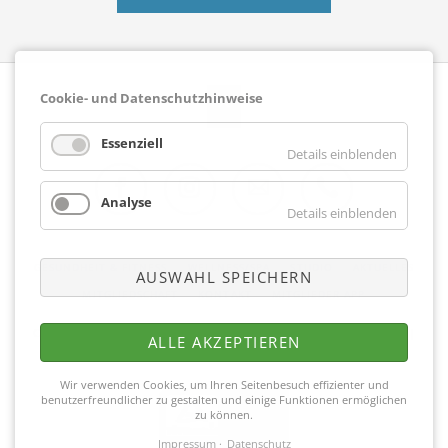
Cookie- und Datenschutzhinweise
Essenziell
Details einblenden
Analyse
Details einblenden
Facebook
Instagram
E-Mail
Telefon
NAVIGATION
GESUNDHEIT & FITNESS
WELLNESS/SPA
STUDIO
AKTUELLES
AUSWAHL SPEICHERN
ÜBERSPRINGEN
MITGLIEDSCHAFT
KONTAKT
MITGLIEDER APP
Copyright © 2026 Fitnesscenter Merkelbach |
Impressum
|
Datenschutz
|
ALLE AKZEPTIEREN
Partner
Wir verwenden Cookies, um Ihren Seitenbesuch effizienter und
benutzerfreundlicher zu gestalten und einige Funktionen ermöglichen
zu können.
Impressum
Datenschutz