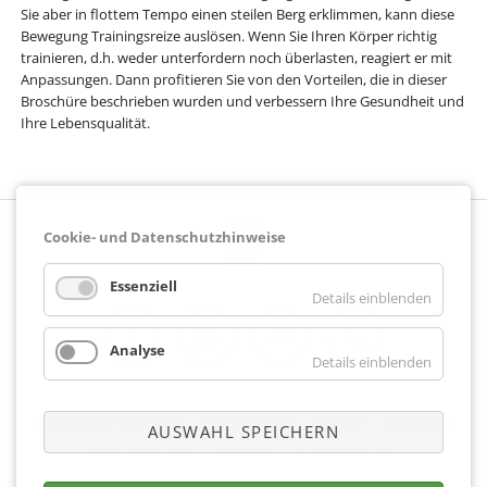
Sie aber in flottem Tempo einen steilen Berg erklimmen, kann diese
Bewegung Trainingsreize auslösen. Wenn Sie Ihren Körper richtig
trainieren, d.h. weder unterfordern noch überlasten, reagiert er mit
Anpassungen. Dann profitieren Sie von den Vorteilen, die in dieser
Broschüre beschrieben wurden und verbessern Ihre Gesundheit und
Ihre Lebensqualität.
Cookie- und Datenschutzhinweise
Essenziell
Details einblenden
Analyse
Details einblenden
Facebook
Instagram
E-Mail
Telefon
NAVIGATION
GESUNDHEIT & FITNESS
WELLNESS/SPA
STUDIO
AKTUELLES
AUSWAHL SPEICHERN
ÜBERSPRINGEN
MITGLIEDSCHAFT
KONTAKT
MITGLIEDER APP