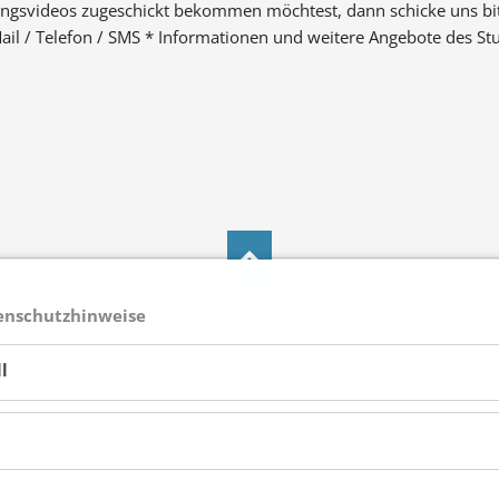
ingsvideos zugeschickt bekommen möchtest, dann schicke uns bit
-Mail / Telefon / SMS * Informationen und weitere Angebote des S
enschutzhinweise
l
Facebook
Instagram
E-Mail
Telefon
NESS/SPA
STUDIO
AKTUELLES
MITGLIEDSCHAFT