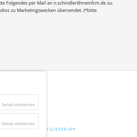
te Folgendes per Mail an n.schindler@meinfcm.de zu:
tudios zu Marketingzwecken übersendet. (*bitte
Details einblenden
Details einblenden
KONTAKT
MITGLIEDER APP