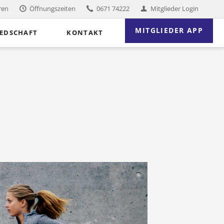
ren
Öffnungszeiten
0671 74222
Mitglieder Login
Nav
MITGLIEDER APP
IEDSCHAFT
KONTAKT
übe
Firmenfitness
Reha-Sport