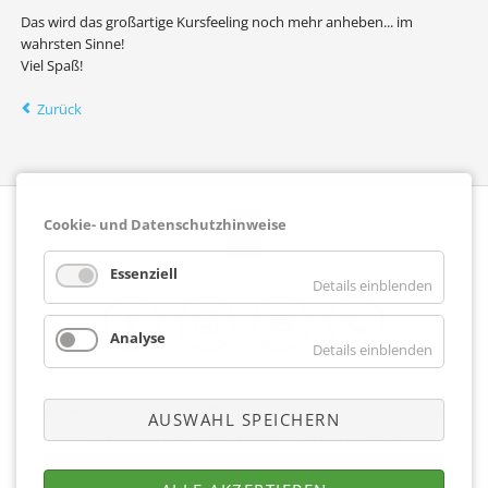
Das wird das großartige Kursfeeling noch mehr anheben... im
wahrsten Sinne!
Viel Spaß!
Zurück
Cookie- und Datenschutzhinweise
Essenziell
Details einblenden
Analyse
Details einblenden
Facebook
Instagram
E-Mail
Telefon
NAVIGATION
GESUNDHEIT & FITNESS
WELLNESS/SPA
STUDIO
AKTUELLES
AUSWAHL SPEICHERN
ÜBERSPRINGEN
MITGLIEDSCHAFT
KONTAKT
MITGLIEDER APP
Copyright © 2026 Fitnesscenter Merkelbach |
Impressum
|
Datenschutz
|