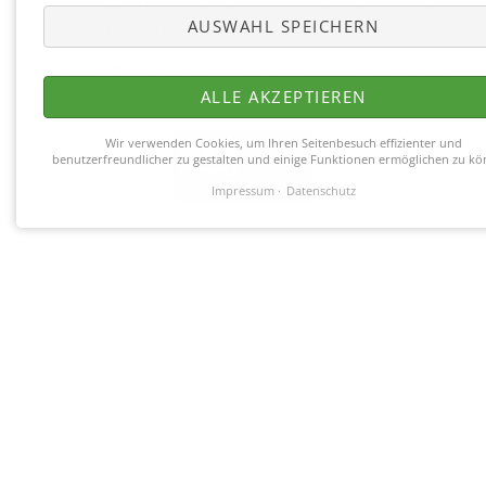
ÜBERSPRINGEN
AUSWAHL SPEICHERN
MITGLIEDSCHAFT
KONTAKT
MITGLIEDER APP
Copyright © 2026 Fitnesscenter Merkelbach |
Impressum
|
Datenschutz
|
Partner
ALLE AKZEPTIEREN
Wir verwenden Cookies, um Ihren Seitenbesuch effizienter und
benutzerfreundlicher zu gestalten und einige Funktionen ermöglichen zu kö
Impressum
Datenschutz