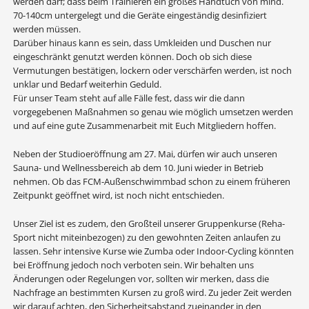
werden darf; dass beim Trainieren ein großes Handtuch von mind.
70-140cm untergelegt und die Geräte eingeständig desinfiziert
werden müssen.
Darüber hinaus kann es sein, dass Umkleiden und Duschen nur
eingeschränkt genutzt werden können. Doch ob sich diese
Vermutungen bestätigen, lockern oder verschärfen werden, ist noch
unklar und Bedarf weiterhin Geduld.
Für unser Team steht auf alle Fälle fest, dass wir die dann
vorgegebenen Maßnahmen so genau wie möglich umsetzen werden
und auf eine gute Zusammenarbeit mit Euch Mitgliedern hoffen.
Neben der Studioeröffnung am 27. Mai, dürfen wir auch unseren
Sauna- und Wellnessbereich ab dem 10. Juni wieder in Betrieb
nehmen. Ob das FCM-Außenschwimmbad schon zu einem früheren
Zeitpunkt geöffnet wird, ist noch nicht entschieden.
Unser Ziel ist es zudem, den Großteil unserer Gruppenkurse (Reha-
Sport nicht miteinbezogen) zu den gewohnten Zeiten anlaufen zu
lassen. Sehr intensive Kurse wie Zumba oder Indoor-Cycling könnten
bei Eröffnung jedoch noch verboten sein. Wir behalten uns
Änderungen oder Regelungen vor, sollten wir merken, dass die
Nachfrage an bestimmten Kursen zu groß wird. Zu jeder Zeit werden
wir darauf achten, den Sicherheitsabstand zueinander in den