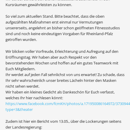
Kursräumen gewährleisten zu können.
So viel zum aktuellen Stand. Bitte beachtet, dass die oben
aufgezählten Maßnahmen erst einmal nur Vermutungen
unsererseits, angelehnt an bisher schon geöffneten Fitnessstudios
sind und noch keine eindeutigen Vorgaben für Rheinland-Pfalz
getroffen wurden.
Wir blicken voller Vorfreude, Erleichterung und Aufregung auf den
Eröffnungstag. Wir haben aber auch Respekt vor den
bevorstehenden Wochen und hoffen auf ein gutes Teamwork mit
Euch Mitgliedern.
Ihr werdet auf jeden Fall sehnlichst von uns erwartet! Zu schade, dass
Ihr sehr wahrscheinlich unser breites Lächeln hinter den Masken
nicht sehen werdet.
Wir haben ein kleines Gedicht als Dankeschön für Euch verfasst,
welches Ihr hier nachlesen könnt:
https://www.facebook.com/fcmKH/photos/a.171950086164972/3730944
type=3&theater
Zudem ist hier ein Bericht vom 13.05., über die Lockerungen seitens
der Landesregierung: