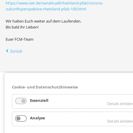
https://www.swr.de/swraktuell/rheinland-pfalz/corona-
zukunftsperspektive-rheinland-pfalz-100.html
Wir halten Euch weiter auf dem Laufenden.
Bis bald ihr Lieben!
Euer FCM-Team
Zurück
Cookie- und Datenschutzhinweise
Essenziell
Details einble
Analyse
Facebook
Instagram
E-Mail
Telefon
Details einble
NAVIGATION
GESUNDHEIT & FITNESS
WELLNESS/SPA
STUDIO
AKTUELLES